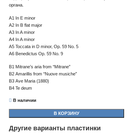
органа.
А1 In E minor
А2 In B flat major
А3 In A minor
А4 In A minor
А5 Toccata in D minor, Op. 59 No. 5
А6 Benedictus Op. 59 No. 9
В1 Mitrane’s aria from “Mitrane”
В2 Amarillis from “Nuove musiche”
В3 Ave Maria (1880)
В4 Te deum
В наличии
В КОРЗИНУ
Другие варианты пластинки