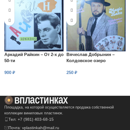
Аркадий Райкин – От 2-х до
Вячеслав Добрынин –
50-ти
Колдовское озеро
900
₽
250
₽
В КОРЗИНУ
В КОРЗИНУ
Площадка, на которой осуществляется продажа собственной
коллекции виниловых пластинок.
Тел: +7 (981) 403-68-15
Почта: vplastinkah@mail.ru