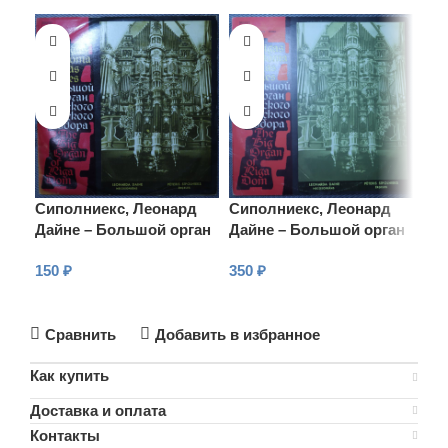
Сиполниекс, Леонард
Сиполниекс, Леонард
Си
Дайне – Большой орган
Дайне – Большой орган
Да
Рижского Домского
Рижского Домского
Ри
150
₽
350
₽
20
собора
собора
со
В КОРЗИНУ
В КОРЗИНУ
В
Сравнить
Добавить в избранное
Как купить
Доставка и оплата
Контакты