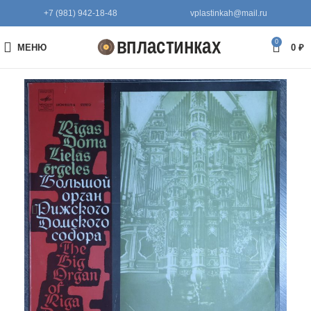
+7 (981) 942-18-48
vplastinkah@mail.ru
0
МЕНЮ
0
₽