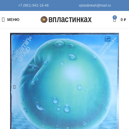
+7 (981) 942-18-48
vplastinkah@mail.ru
0
МЕНЮ
0
₽