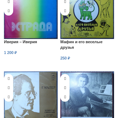
Иверия – Иверия
Мафин и его веселые
друзья
1 200
₽
250
₽
В КОРЗИНУ
В КОРЗИНУ