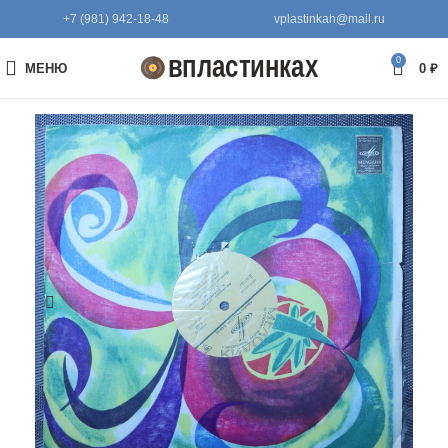
+7 (981) 942-18-48
vplastinkah@mail.ru
0
МЕНЮ
0
₽