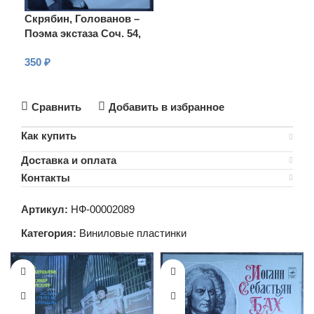
Скрябин, Голованов –
Поэма экстаза Cоч. 54,
Прометей (Поэма огня)
350
₽
Cоч. 60
В КОРЗИНУ
Сравнить
Добавить в избранное
Как купить
Доставка и оплата
Контакты
Артикул:
НФ-00002089
Категория:
Виниловые пластинки