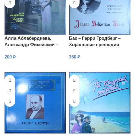
Алла Аблабердиева,
Бах – Гарри Гродберг –
Александр Фисейский –
Хоральные прелюдии
сопрано и огран
200
₽
350
₽
В КОРЗИНУ
В КОРЗИНУ