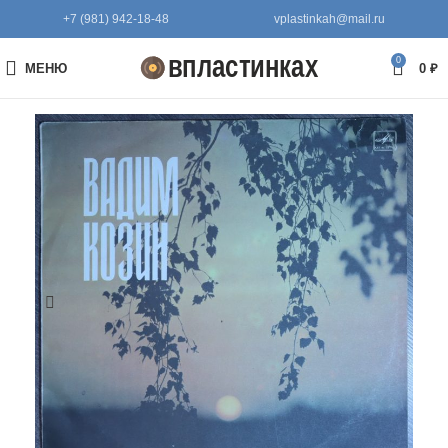
+7 (981) 942-18-48
vplastinkah@mail.ru
0
МЕНЮ
0
₽