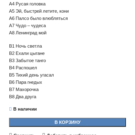
A4 Русая головка
A5 Эй, быстрей летите, кони
A6 Палсо было влюбляться
A7 Чудо – чудеса
A8 Ленинград мой
B1 Ночь светла
B2 Ехали цыгане
B3 Забытое танго
B4 Распошел
B5 Тихий день угасал
B6 Пара гнедых
B7 Махорочка
B8 Два друга
В наличии
В КОРЗИНУ