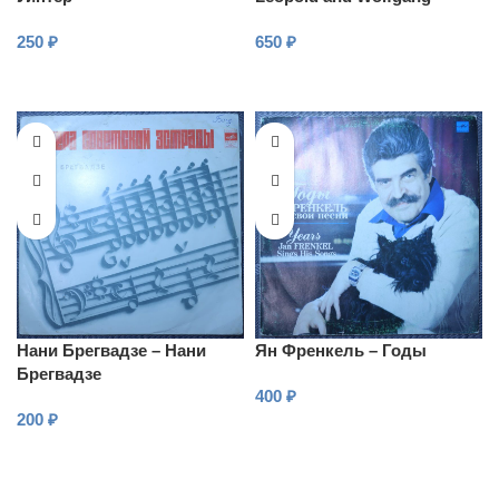
Amadeus Mozart
250
₽
650
₽
В КОРЗИНУ
В КОРЗИНУ
Нани Брегвадзе – Нани
Ян Френкель – Годы
Брегвадзе
400
₽
200
₽
В КОРЗИНУ
В КОРЗИНУ