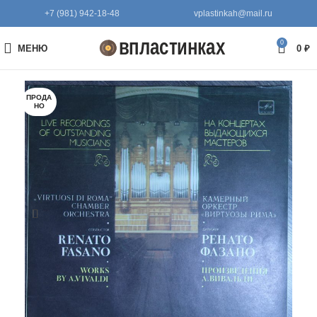
+7 (981) 942-18-48
vplastinkah@mail.ru
0
МЕНЮ
0
₽
ПРОДА
НО