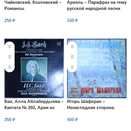
Чайковский, Козловский –
Ариэль – Парафраз на тему
Романсы
русской народной песни
250
₽
150
₽
В КОРЗИНУ
В КОРЗИНУ
Бах, Алла Аблабердыева –
Игорь Шаферан –
Кантата № 202, Арии из
Ненаглядная сторона.
кантат и ораторий
Песни на стихи Игоря
350
₽
450
₽
Шаферана
В КОРЗИНУ
В КОРЗИНУ