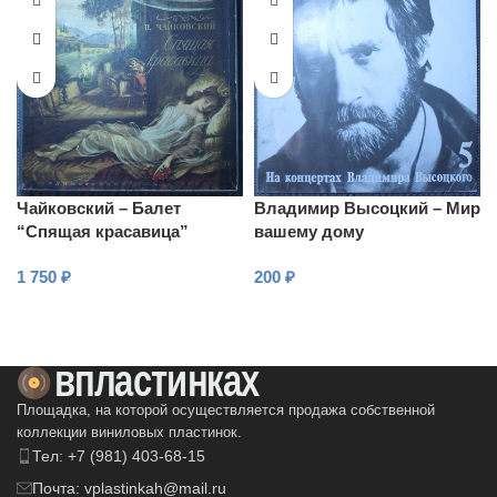
Чайковский – Балет
Владимир Высоцкий – Мир
“Спящая красавица”
вашему дому
1 750
₽
200
₽
В КОРЗИНУ
В КОРЗИНУ
Площадка, на которой осуществляется продажа собственной
коллекции виниловых пластинок.
Тел: +7 (981) 403-68-15
Почта: vplastinkah@mail.ru