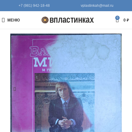
+7 (981) 942-18-48
vplastinkah@mail.ru
0
МЕНЮ
0
₽