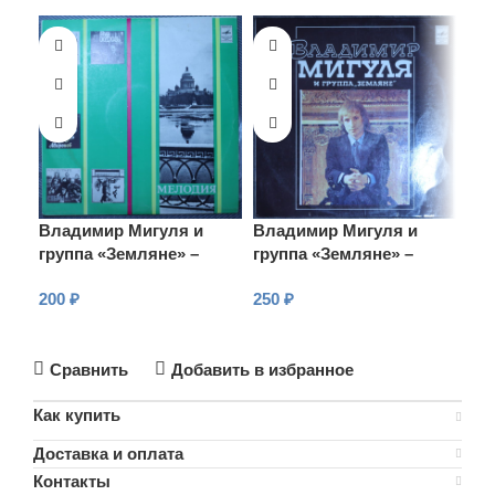
Владимир Мигуля и
Владимир Мигуля и
Вл
группа «Земляне» –
группа «Земляне» –
гру
Песни В. Мигули
Песни В. Мигули
Пес
200
₽
250
₽
35
В КОРЗИНУ
В КОРЗИНУ
В
Сравнить
Добавить в избранное
Как купить
Доставка и оплата
Контакты