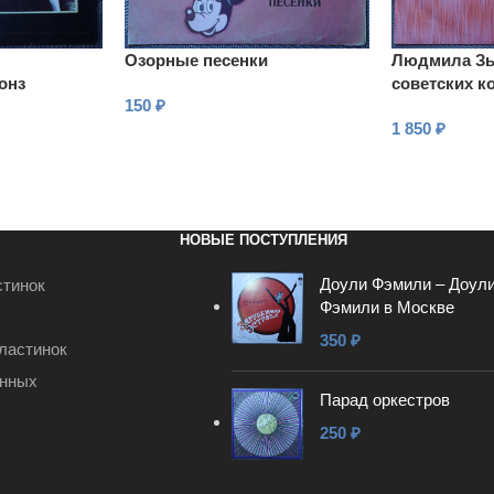
Озорные песенки
Людмила Зы
онз
советских к
150
₽
Поет Людми
1 850
₽
В КОРЗИНУ
В КОРЗИНУ
НОВЫЕ ПОСТУПЛЕНИЯ
Доули Фэмили – Доул
стинок
Фэмили в Москве
350
₽
ластинок
анных
Парад оркестров
250
₽