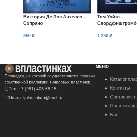
Виктория Де Лос Анхелес –
Том Уэйтс –
Сопрано
Свордфиштромб
350
₽
1 250
₽
В КОРЗИНУ
В КОРЗИНУ
МЕНЮ
Площадка, на которой осуществляется продажа
Каталог пла
собственной коллекции виниловых пластинок.
Контакты
Тел: +7 (981) 403-68-15
Состояние п
Почта: vplastinkah@mail.ru
Политика д
Блог