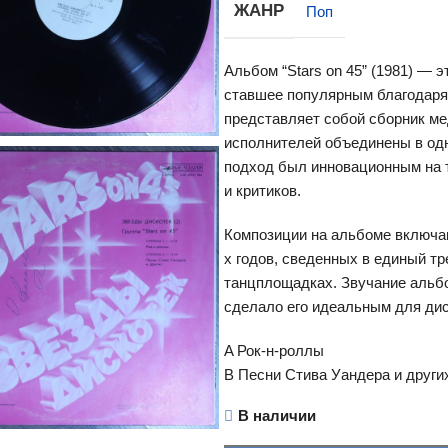
ЖАНР
Поп
Альбом “Stars on 45” (1981) — 
ставшее популярным благодаря
представляет собой сборник ме
исполнителей объединены в од
подход был инновационным на т
и критиков.
Композиции на альбоме включаю
х годов, сведенных в единый тр
танцплощадках. Звучание альбо
сделало его идеальным для дис
A Рок-н-роллы
B Песни Стива Уандера и други
В наличии