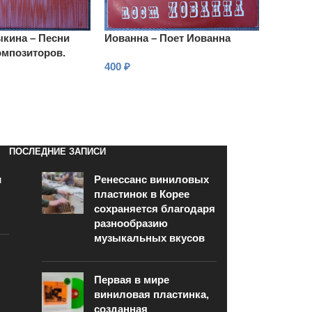
кина – Песни
Иованна – Поет Иованна
омпозиторов.
400
₽
ла Зыкина
В КОРЗИНУ
ПОСЛЕДНИЕ ЗАПИСИ
и
Ренессанс виниловых
пластинок в Корее
сохраняется благодаря
разнообразию
музыкальных вкусов
Первая в мире
виниловая пластинка,
созданная