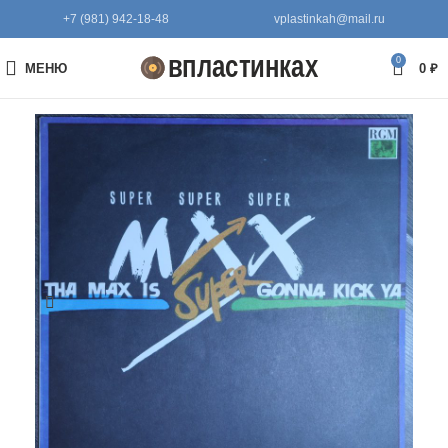
+7 (981) 942-18-48
vplastinkah@mail.ru
0
МЕНЮ
0
₽