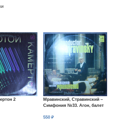
ки
ертон 2
Мравинский, Стравинский –
Симфония №33. Агон, балет
для двенадцати танцоров
550
₽
В КОРЗИНУ