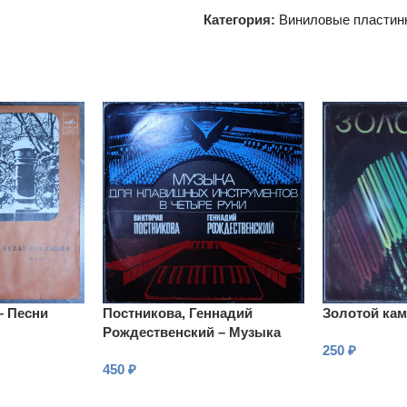
Категория:
Виниловые пластин
– Песни
Постникова, Геннадий
Золотой кам
Рождественский – Музыка
250
₽
для клавишных
450
₽
инструментов в четыре руки
В КОРЗИНУ
В КОРЗИНУ