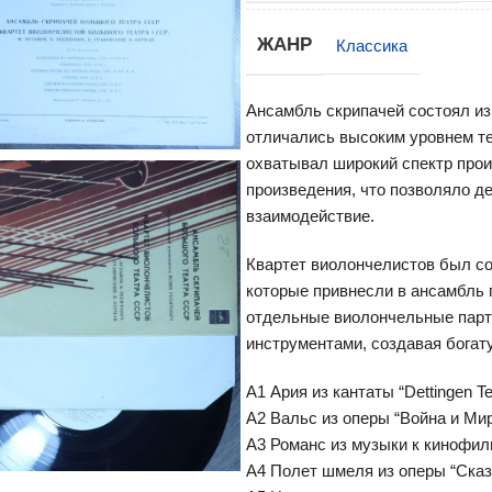
ЖАНР
Классика
Ансамбль скрипачей состоял из
отличались высоким уровнем те
охватывал широкий спектр прои
произведения, что позволяло д
взаимодействие.
Квартет виолончелистов был со
которые привнесли в ансамбль 
отдельные виолончельные парти
инструментами, создавая богат
А1 Ария из кантаты “Dettingen T
А2 Вальс из оперы “Война и Ми
А3 Романс из музыки к кинофил
А4 Полет шмеля из оперы “Сказ