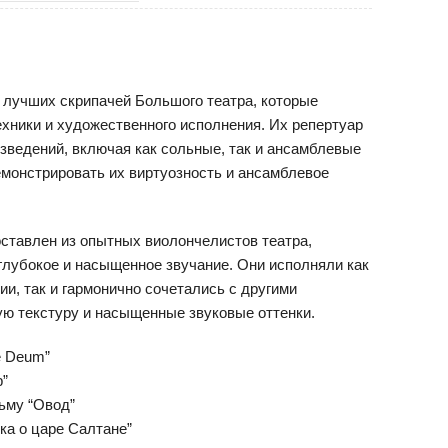
 лучших скрипачей Большого театра, которые
хники и художественного исполнения. Их репертуар
зведений, включая как сольные, так и ансамблевые
емонстрировать их виртуозность и ансамблевое
ставлен из опытных виолончелистов театра,
глубокое и насыщенное звучание. Они исполняли как
и, так и гармонично сочетались с другими
ую текстуру и насыщенные звуковые оттенки.
e Deum”
р”
ьму “Овод”
ка о царе Салтане”