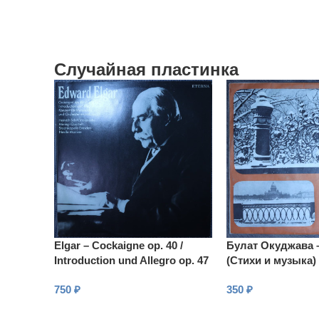
Случайная пластинка
Elgar – Cockaigne op. 40 /
Булат Окуджава 
Introduction und Allegro op. 47
(Стихи и музыка)
/ Konzert für violoncello und
750
₽
350
₽
orchester e
В КОРЗИНУ
В КОРЗИНУ