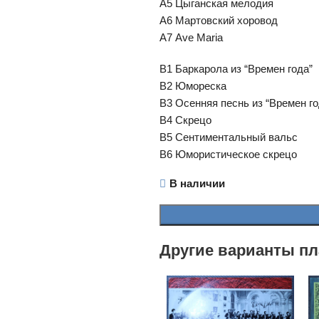
А5 Цыганская мелодия
А6 Мартовский хоровод
А7 Ave Maria
В1 Баркарола из “Времен года”
В2 Юмореска
B3 Осенняя песнь из “Времен го
B4 Скрецо
B5 Сентиментальный вальс
B6 Юмористическое скрецо
В наличии
Другие варианты пл