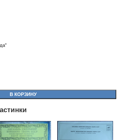
да”
В КОРЗИНУ
астинки