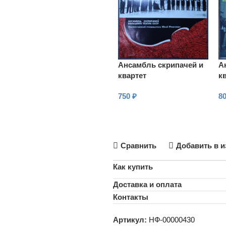
Ансамбль скрипачей и
А
квартет
к
виолончелистов
в
750
₽
8
Большого театра СССР
Б
В КОРЗИНУ
Сравнить
Добавить в и
Как купить
Доставка и оплата
Контакты
Артикул:
НФ-00000430