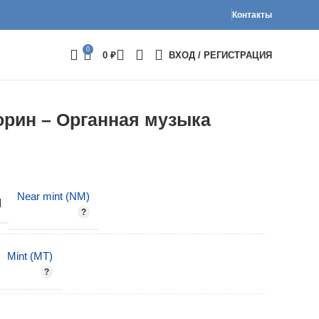
Контакты
0
0
₽
ВХОД / РЕГИСТРАЦИЯ
орин – Органная музыка
Near mint (NM)
И
Mint (MT)