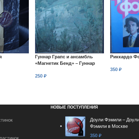
я
Гуннар Грапс и ансамбль
Риккардо Ф
«Магнетик Бенд» – Гуннар
350
₽
Грапс и ансамбль «Магнетик
250
₽
Бенд»
В КОРЗИНУ
В КОРЗИНУ
НОВЫЕ ПОСТУПЛЕНИЯ
Доули Фэмили – Доул
стинок
Фэмили в Москве
350
₽
ластинок