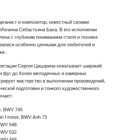
рганист и композитор, известный своими
Иоганна Себастьяна Баха. В его исполнении
лена с глубоким пониманием стиля и технике
о записи особенно ценными для любителей и
ки.
претации Сергея Цацорина охватывает широкий
т и фуг до более мелодичных и камерных
рирует мастерство в выполнении произведений,
ческой подготовки и тонкого художественного
ичает:
or, BWV 745
t in f minor, BWV Anh 73
 BWV 548
 BWV 532
 BWV 565