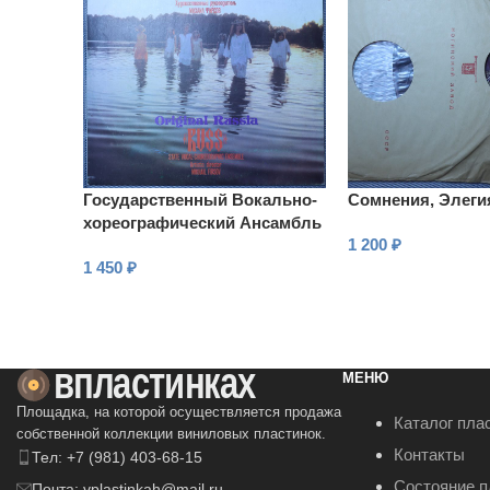
Государственный Вокально-
Сомнения, Элеги
хореографический Ансамбль
1 200
₽
«Русь» – Русь Изначальная
1 450
₽
В КОРЗИНУ
В КОРЗИНУ
МЕНЮ
Площадка, на которой осуществляется продажа
Каталог пла
собственной коллекции виниловых пластинок.
Контакты
Тел: +7 (981) 403-68-15
Состояние п
Почта: vplastinkah@mail.ru