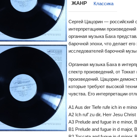
ЖАНР
Классика
Сергей Цацорин — российский о
интерпретациями произведений 
органная музыка Баха представ
барочной эпохи, что делает ег
исследователей барочной музы
Органная музыка Баха в интер
спектр произведений, от Токка
произведений. Цацорин демонст
которые требуют высокой техни
чувства. Его интерпретации отл
A1 Aus der Tiefe rufe ich in e min
A2 Ich ruf’ zu dir, Herr Jesu Chris
A3 Prelude and fugue in e minor,
B1 Prelude and fugue in d major,
B2 Toccata and fugue in d minor,