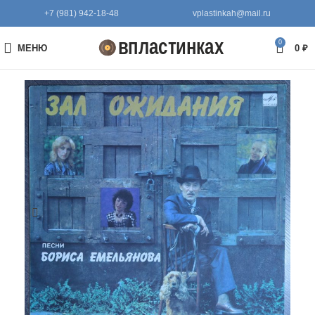
+7 (981) 942-18-48
vplastinkah@mail.ru
0
МЕНЮ
0
₽