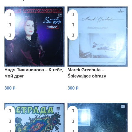
Надя Тишининова – К тебе,
Marek Grechuta –
мой друг
Śpiewające obrazy
300
₽
300
₽
В КОРЗИНУ
В КОРЗИНУ