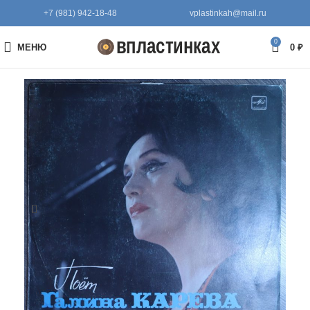
+7 (981) 942-18-48
vplastinkah@mail.ru
0
МЕНЮ
0
₽