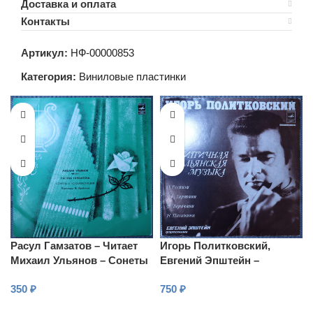
Доставка и оплата
Контакты
Артикул:
НФ-00000853
Категория:
Виниловые пластинки
Расул Гамзатов – Читает
Игорь Политковский,
Михаил Ульянов – Сонеты
Евгений Эпштейн –
и восьмистишия
Скрипичная итальянская
350
₽
750
₽
музыка
В КОРЗИНУ
В КОРЗИНУ