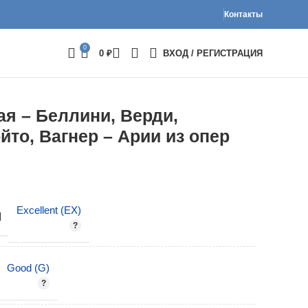
Контакты
0
0
₽
ВХОД / РЕГИСТРАЦИЯ
я – Беллини, Верди,
йто, Вагнер – Арии из опер
Excellent (EX)
И
Good (G)