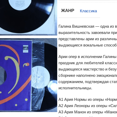
ЖАНР
Классика
Галина Вишневская — одна из в
выразительность завоевали при
представлены арии из различны
выдающиеся вокальные способн
Арии опер в исполнении Галин
праздник для любителей класси
выдающееся мастерство и безуп
сборнике наполнено эмоционал
содержанием, подтверждая стат
исполнительницы.
A1 Ария Нормы из оперы «Норма
A2 Ария Леоноры из оперы «Сил
A3 Ария Манон из оперы «Манон 