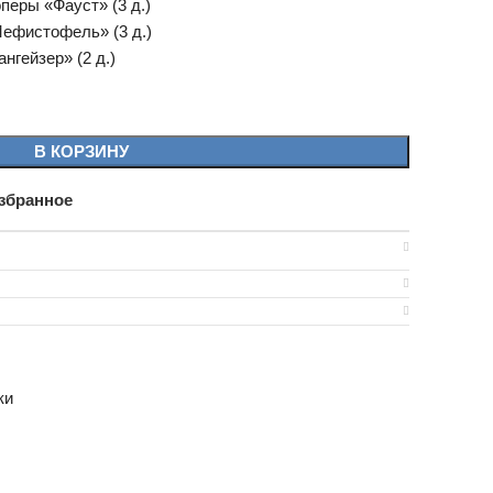
перы «Фауст» (3 д.)
ефистофель» (3 д.)
нгейзер» (2 д.)
В КОРЗИНУ
збранное
ки