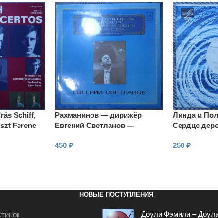
rás Schiff,
Рахманинов — дирижёр
Линда и Пол
iszt Ferenc
Евгений Светланов —
Сердце дер
onducted by
Симфонические танцы
450
₽
250
₽
В КОРЗИНУ
В КОРЗИНУ
НОВЫЕ ПОСТУПЛЕНИЯ
Доули Фэмили – Доул
стинок