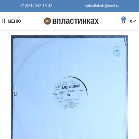
+7 (981) 942-18-48
vplastinkah@mail.ru
0
МЕНЮ
0
₽