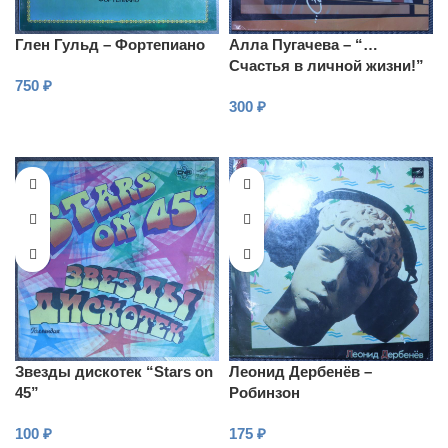
Глен Гульд – Фортепиано
Алла Пугачева – “…
Счастья в личной жизни!”
750
₽
300
₽
В КОРЗИНУ
В КОРЗИНУ
Звезды дискотек “Stars on
Леонид Дербенёв –
45”
Робинзон
100
₽
175
₽