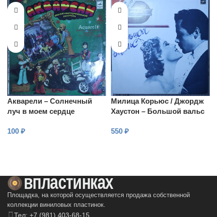
Акварели – Солнечный
Милица Корьюс / Джордж
луч в моем сердце
Хаустон – Большой вальс
100
₽
550
₽
В КОРЗИНУ
В КОРЗИНУ
Площадка, на которой осуществляется продажа собственной
коллекции виниловых пластинок.
Тел: +7 (981) 403-68-15