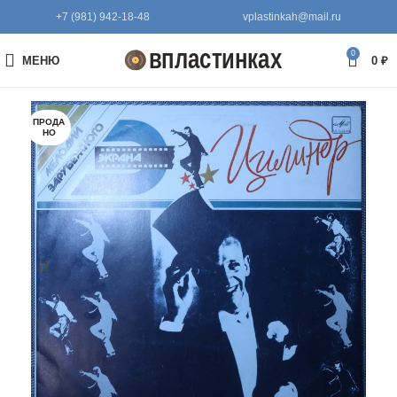
+7 (981) 942-18-48
vplastinkah@mail.ru
0
МЕНЮ
0
₽
ПРОДА
НО