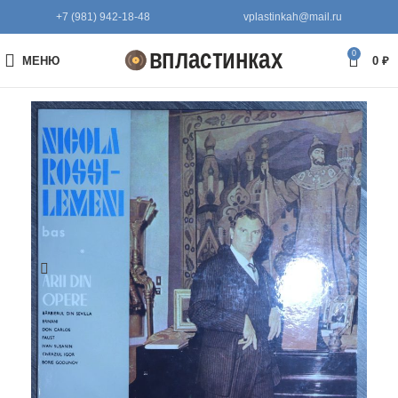
+7 (981) 942-18-48
vplastinkah@mail.ru
0
МЕНЮ
0
₽