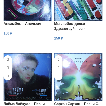
Ансамбль – Апельсин
Мы любим диско –
Здравствуй, песня
150
₽
150
₽
В КОРЗИНУ
В КОРЗИНУ
Лайма Вайкуле – Песни
Сархан Сархан – Песни С.