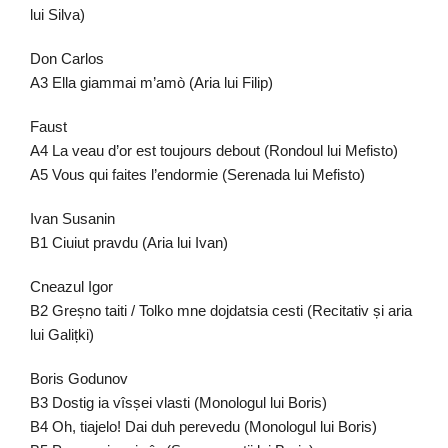
lui Silva)
Don Carlos
A3 Ella giammai m’amò (Aria lui Filip)
Faust
A4 La veau d’or est toujours debout (Rondoul lui Mefisto)
A5 Vous qui faites l’endormie (Serenada lui Mefisto)
Ivan Susanin
B1 Ciuiut pravdu (Aria lui Ivan)
Cneazul Igor
B2 Greșno taiti / Tolko mne dojdatsia cesti (Recitativ și aria
lui Galițki)
Boris Godunov
B3 Dostig ia vîsșei vlasti (Monologul lui Boris)
B4 Oh, tiajelo! Dai duh perevedu (Monologul lui Boris)