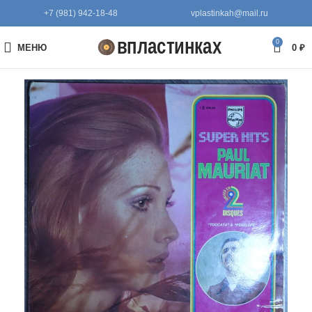
+7 (981) 942-18-48
vplastinkah@mail.ru
0
МЕНЮ
0
₽