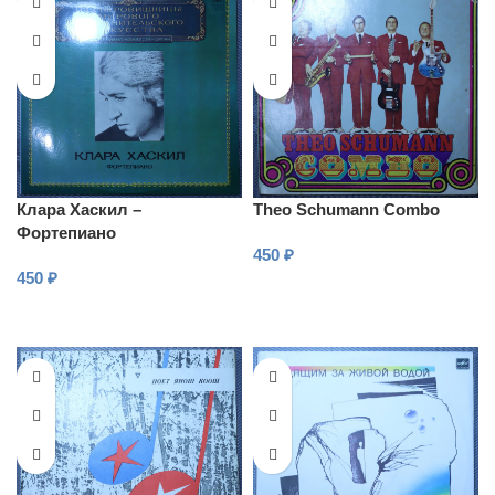
Клара Хаскил –
Theo Schumann Combo
Фортепиано
450
₽
450
₽
В КОРЗИНУ
В КОРЗИНУ