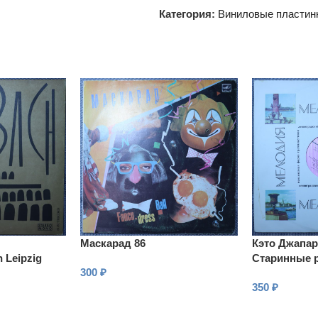
Категория:
Виниловые пластин
Маскарад 86
Кэто Джапар
 Leipzig
Старинные 
300
₽
gartz –
350
₽
nburgice Nr.
В КОРЗИНУ
В КОРЗИНУ