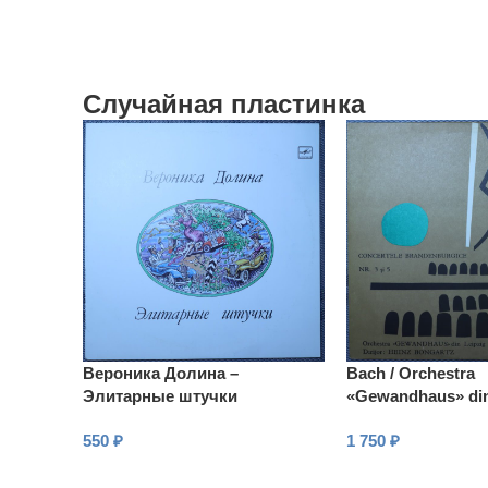
Случайная пластинка
Вероника Долина –
Bach / Orchestra
Элитарные штучки
«Gewandhaus» din
Dirijor: Heinz Bon
550
₽
1 750
₽
Concertele Brande
3
В КОРЗИНУ
В КОРЗИНУ