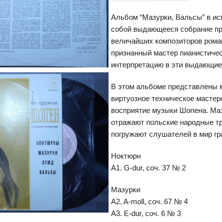
Альбом “Мазурки, Вальсы” в и
собой выдающееся собрание пр
величайших композиторов рома
признанный мастер пианистичес
интерпретацию в эти выдающие
В этом альбоме представлены м
виртуозное техническое мастер
восприятие музыки Шопена. Ма
отражают польские народные тр
погружают слушателей в мир г
Ноктюрн
A1. G-dur, соч. 37 № 2
Мазурки
A2. A-moll, соч. 67 № 4
A3. E-dur, соч. 6 № 3