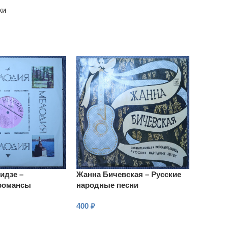
ки
идзе –
Жанна Бичевская – Русские
романсы
народные песни
400
₽
В КОРЗИНУ