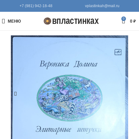
+7 (981) 942-18-48
vplastinkah@mail.ru
0
МЕНЮ
0
₽