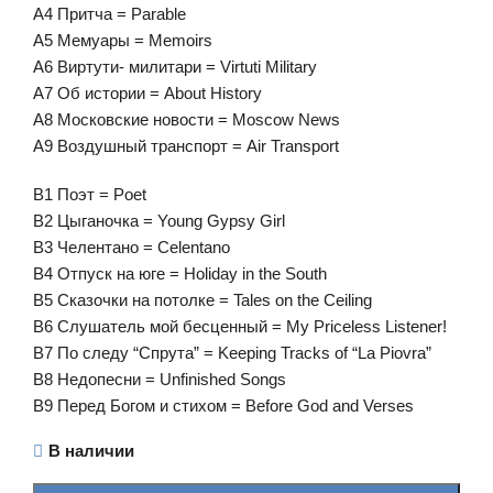
A4 Притча = Parable
A5 Мемуары = Memoirs
A6 Виртути- милитари = Virtuti Military
A7 Об истории = About History
A8 Московские новости = Moscow News
A9 Воздушный транспорт = Air Transport
B1 Поэт = Poet
B2 Цыганочка = Young Gypsy Girl
B3 Челентано = Celentano
B4 Отпуск на юге = Holiday in the South
B5 Сказочки на потолке = Tales on the Ceiling
B6 Слушатель мой бесценный = My Priceless Listener!
B7 По следу “Спрута” = Keeping Tracks of “La Piovra”
B8 Недопесни = Unfinished Songs
B9 Перед Богом и стихом = Before God and Verses
В наличии