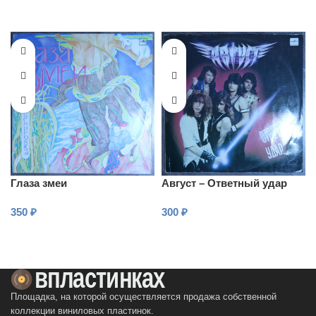
В КОРЗИНУ
В КОРЗИНУ
Глаза змеи
Август – Ответный удар
350
₽
300
₽
В КОРЗИНУ
В КОРЗИНУ
Площадка, на которой осуществляется продажа собственной
коллекции виниловых пластинок.