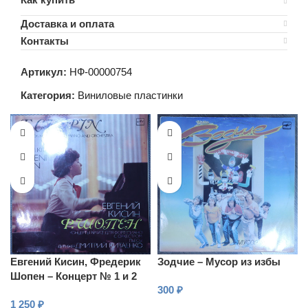
Доставка и оплата
Контакты
Артикул:
НФ-00000754
Категория:
Виниловые пластинки
Евгений Кисин, Фредерик
Зодчие – Мусор из избы
Шопен – Концерт № 1 и 2
300
₽
для фортепиано с
1 250
₽
оркестром