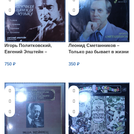
Игорь Политковский,
Леонид Сметанников –
Евгений Эпштейн –
Только раз бывает в жизни
Скрипичная итальянская
встреча
750
₽
350
₽
музыка
В КОРЗИНУ
В КОРЗИНУ