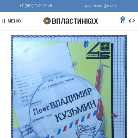
+7 (981) 942-18-48
vplastinkah@mail.ru
0
МЕНЮ
0
₽