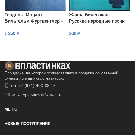
Гендель, Моцарт –
Жанна Бичевская –
Вильгельм Фуртвенглер –
Русские народные песни
Большой концерт,
1 250
₽
200
₽
Симфония № 39
В КОРЗИНУ
В КОРЗИНУ
Площадка, на которой осуществляется продажа собственной
коллекции виниловых пластинок.
Тел: +7 (981) 403-68-15
Почта: vplastinkah@mail.ru
МЕНЮ
НОВЫЕ ПОСТУПЛЕНИЯ