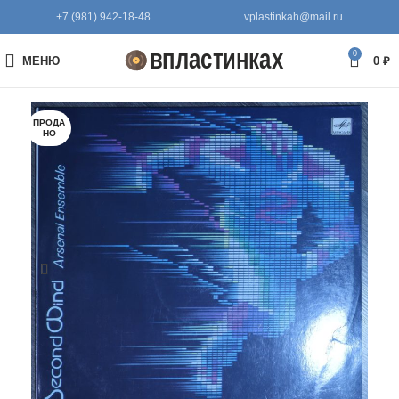
+7 (981) 942-18-48
vplastinkah@mail.ru
0
МЕНЮ
0
₽
ПРОДА
НО