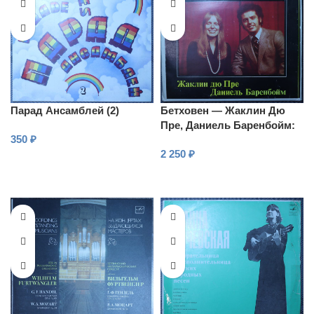
Парад Ансамблей (2)
Бетховен — Жаклин Дю
Пре, Даниель Баренбойм:
350
₽
Сонаты и вариации для
2 250
₽
виолончели и фортепиано
В КОРЗИНУ
В КОРЗИНУ