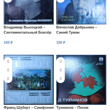
Владимир Высоцкий –
Вячеслав Добрынин –
Сентиментальный Боксёр
Синий Туман
150
₽
150
₽
В КОРЗИНУ
В КОРЗИНУ
Франц Шуберт – Симфония
Тухманов – Песни