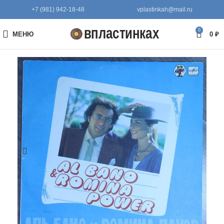
+7 (981) 942-18-48
vplastinkah@mail.ru
0
МЕНЮ
0
₽