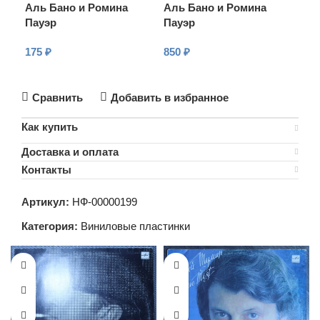
Аль Бано и Ромина
Аль Бано и Ромина
Ал
Пауэр
Пауэр
Па
175
₽
850
₽
55
В КОРЗИНУ
В КОРЗИНУ
В
Сравнить
Добавить в избранное
Как купить
Доставка и оплата
Контакты
Артикул:
НФ-00000199
Категория:
Виниловые пластинки