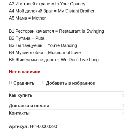
А3 И в твоей стране = In Your Country
А4 Мой далекий брат = My Distant Brother
А5 Мама = Mother
В1 Ресторан качается = Restaurant Is Swinging
В2 Путана = Puta
В3 Ты танцуешь = You’re Dancing
В4 Музей любви = Museum of Love
В5 Живем мы не долго = We Don’t Live Long
Нет в наличии
Сравнить
Добавить в избранное
Как купить
Доставка и оплата
Контакты
Артикул:
НФ-00000290