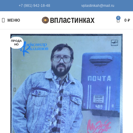
+7 (981) 942-18-48
vplastinkah@mail.ru
0
МЕНЮ
0
₽
ПРОДА
НО