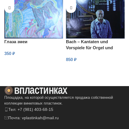
Глаза змеи
Bach – Kantaten und
Vorspiele für Orgel und
350
₽
Orchester
850
₽
В КОРЗИНУ
В КОРЗИНУ
Площадка, на которой осуществляется продажа собственной
коллекции виниловых пластинок.
Тел: +7 (981) 403-68-15
Почта: vplastinkah@mail.ru