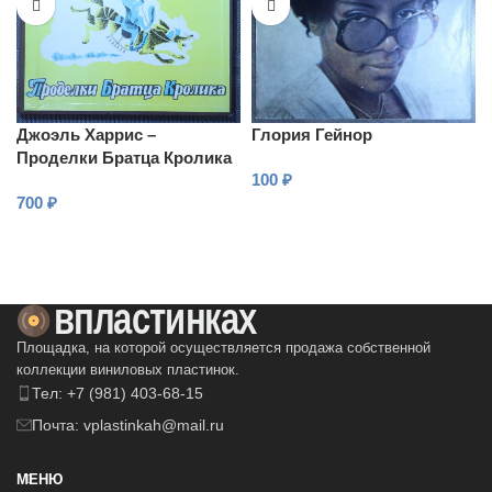
Джоэль Харрис –
Глория Гейнор
Проделки Братца Кролика
100
₽
700
₽
В КОРЗИНУ
В КОРЗИНУ
Площадка, на которой осуществляется продажа собственной
коллекции виниловых пластинок.
Тел: +7 (981) 403-68-15
Почта: vplastinkah@mail.ru
МЕНЮ