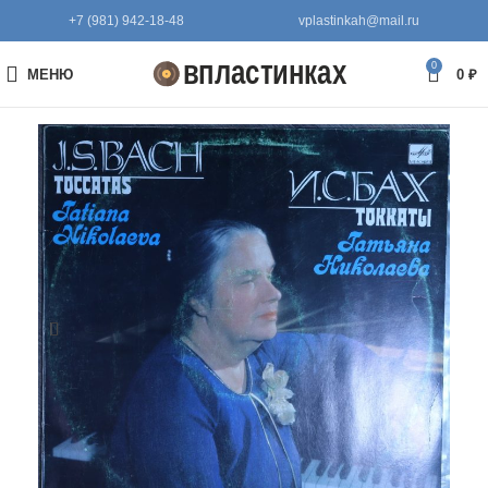
+7 (981) 942-18-48
vplastinkah@mail.ru
0
МЕНЮ
0
₽