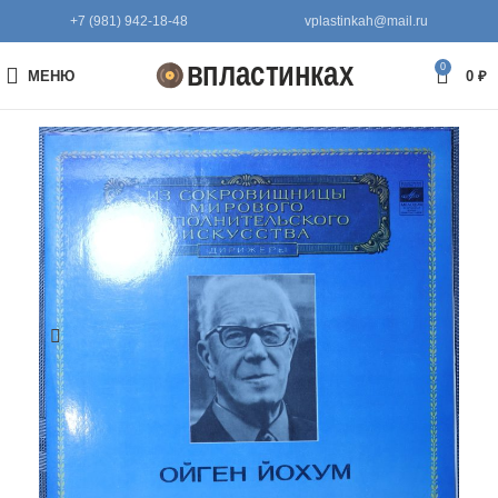
+7 (981) 942-18-48
vplastinkah@mail.ru
0
МЕНЮ
0
₽