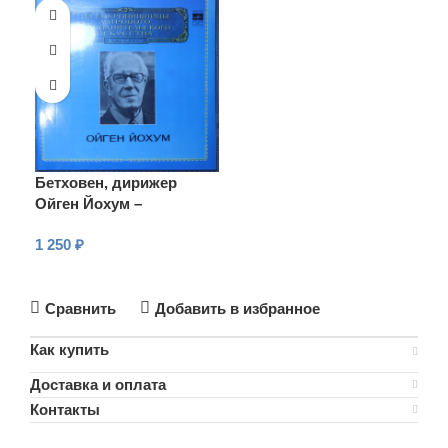
Бетховен, дирижер
Ойген Йохум –
Торжественная месса ре
1 250
₽
мажор, соч. 123
В КОРЗИНУ
Сравнить
Добавить в избранное
Как купить
Доставка и оплата
Контакты