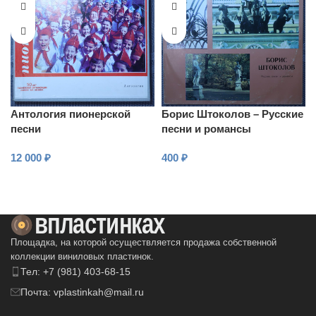
Антология пионерской
Борис Штоколов – Русские
песни
песни и романсы
12 000
₽
400
₽
В КОРЗИНУ
В КОРЗИНУ
Площадка, на которой осуществляется продажа собственной
коллекции виниловых пластинок.
Тел: +7 (981) 403-68-15
Почта: vplastinkah@mail.ru