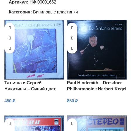
Артикул:
НФ-00001662
Категория:
Виниловые пластинки
Татьяна и Сергей
Paul Hindemith – Dresdner
Никитины – Синий цвет
Philharmonie • Herbert Kegel
– Sinfonie in Es • Sinfonia
450
₽
850
₽
serena
В КОРЗИНУ
В КОРЗИНУ