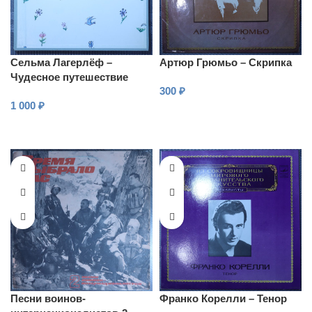
Сельма Лагерлёф –
Артюр Грюмьо – Скрипка
Чудесное путешествие
300
₽
Нильса с дикими гусями
1 000
₽
В КОРЗИНУ
В КОРЗИНУ
Песни воинов-
Франко Корелли – Тенор