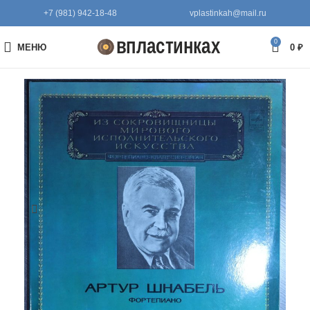
+7 (981) 942-18-48
vplastinkah@mail.ru
0
МЕНЮ
0
₽