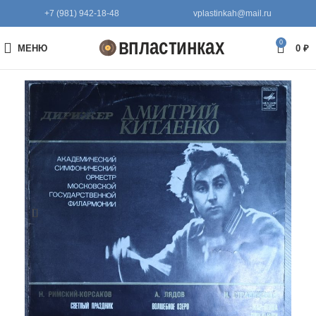
+7 (981) 942-18-48
vplastinkah@mail.ru
0
МЕНЮ
0
₽