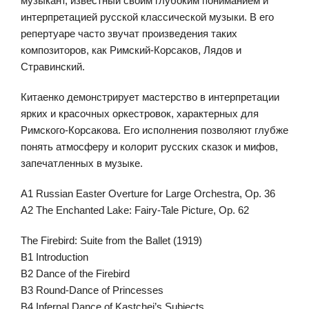
музыкант, известный своим глубоким пониманием и
интерпретацией русской классической музыки. В его
репертуаре часто звучат произведения таких
композиторов, как Римский-Корсаков, Лядов и
Стравинский.
Китаенко демонстрирует мастерство в интерпретации
ярких и красочных оркестровок, характерных для
Римского-Корсакова. Его исполнения позволяют глубже
понять атмосферу и колорит русских сказок и мифов,
запечатленных в музыке.
A1 Russian Easter Overture for Large Orchestra, Op. 36
A2 The Enchanted Lake: Fairy-Tale Picture, Op. 62
The Firebird: Suite from the Ballet (1919)
B1 Introduction
B2 Dance of the Firebird
B3 Round-Dance of Princesses
B4 Infernal Dance of Kastchei’s Subjects