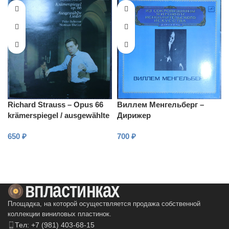
Richard Strauss – Opus 66
Виллем Менгельберг –
krämerspiegel / ausgewählte
Дирижер
lieder
650
₽
700
₽
В КОРЗИНУ
В КОРЗИНУ
Площадка, на которой осуществляется продажа собственной
коллекции виниловых пластинок.
Тел: +7 (981) 403-68-15