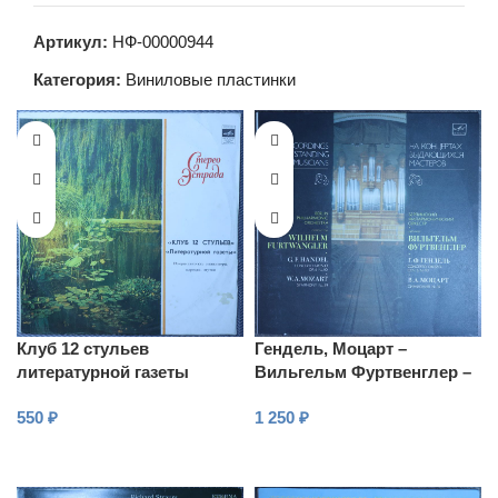
Артикул:
НФ-00000944
Категория:
Виниловые пластинки
Клуб 12 стульев
Гендель, Моцарт –
литературной газеты
Вильгельм Фуртвенглер –
Большой концерт,
550
₽
1 250
₽
Симфония № 39
В КОРЗИНУ
В КОРЗИНУ