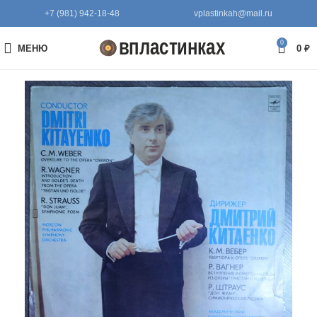
+7 (981) 942-18-48
vplastinkah@mail.ru
0
МЕНЮ
0
₽