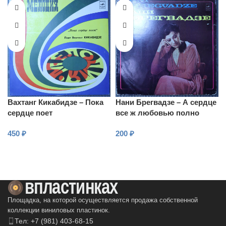
Вахтанг Кикабидзе – Пока
Нани Брегвадзе – А сердце
сердце поет
все ж любовью полно
450
₽
200
₽
В КОРЗИНУ
В КОРЗИНУ
Площадка, на которой осуществляется продажа собственной
коллекции виниловых пластинок.
Тел: +7 (981) 403-68-15