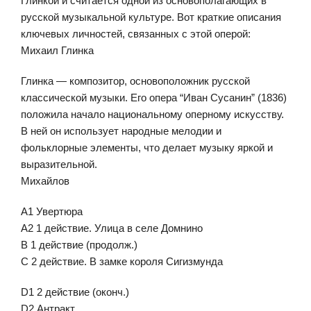
Глинкой и считается одной из основополагающих в
русской музыкальной культуре. Вот краткие описания
ключевых личностей, связанных с этой оперой:
Михаил Глинка
Глинка — композитор, основоположник русской
классической музыки. Его опера “Иван Сусанин” (1836)
положила начало национальному оперному искусству.
В ней он использует народные мелодии и
фольклорные элементы, что делает музыку яркой и
выразительной.
Михайлов
А1 Увертюра
А2 1 действие. Улица в селе Домнино
В 1 действие (продолж.)
С 2 действие. В замке короля Сигизмунда
D1 2 действие (оконч.)
D2 Антракт