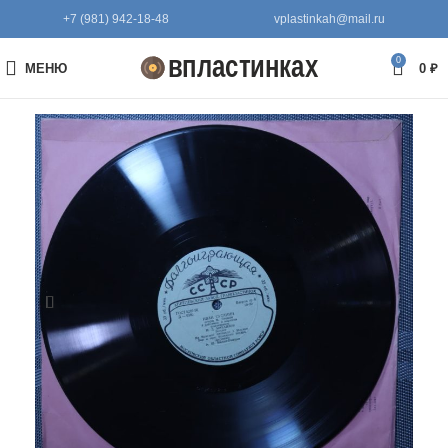
+7 (981) 942-18-48
vplastinkah@mail.ru
0
МЕНЮ
0
₽