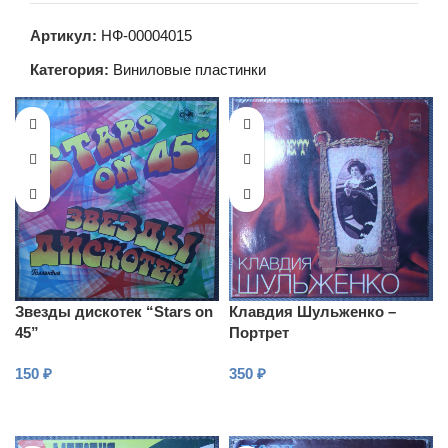
Артикул:
НФ-00004015
Категория:
Виниловые пластинки
Звезды дискотек “Stars on
Клавдия Шульженко –
45”
Портрет
150
₽
350
₽
В КОРЗИНУ
В КОРЗИНУ