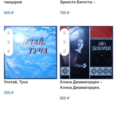
танцоров
Эрнесто Битетти –
Произведения для скрипки
650
₽
750
₽
и гитары
В КОРЗИНУ
В КОРЗИНУ
Улетай, Туча
Алиса Джамагорцян –
Алиса Джамагорцян,
250
₽
меццо-сопрано
850
₽
В КОРЗИНУ
В КОРЗИНУ