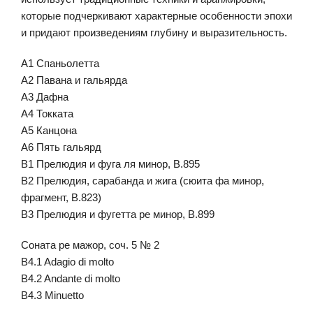
которые подчеркивают характерные особенности эпохи
и придают произведениям глубину и выразительность.
A1 Спаньолетта
A2 Павана и гальярда
A3 Дафна
A4 Токката
A5 Канцона
A6 Пять гальярд
B1 Прелюдия и фуга ля минор, В.895
B2 Прелюдия, сарабанда и жига (сюита фа минор,
фрагмент, В.823)
B3 Прелюдия и фугетта ре минор, В.899
Соната ре мажор, соч. 5 № 2
B4.1 Adagio di molto
B4.2 Andante di molto
B4.3 Minuetto