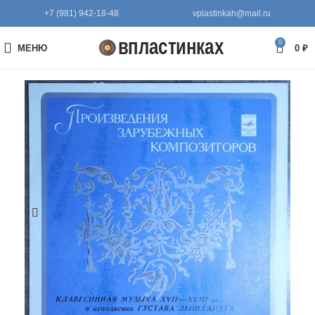
+7 (981) 942-18-48
vplastinkah@mail.ru
0
МЕНЮ
0
₽