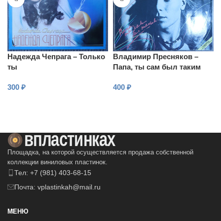
Надежда Чепрага – Только
Владимир Пресняков –
ты
Папа, ты сам был таким
300
₽
400
₽
В КОРЗИНУ
В КОРЗИНУ
Площадка, на которой осуществляется продажа собственной
коллекции виниловых пластинок.
Тел: +7 (981) 403-68-15
Почта: vplastinkah@mail.ru
МЕНЮ