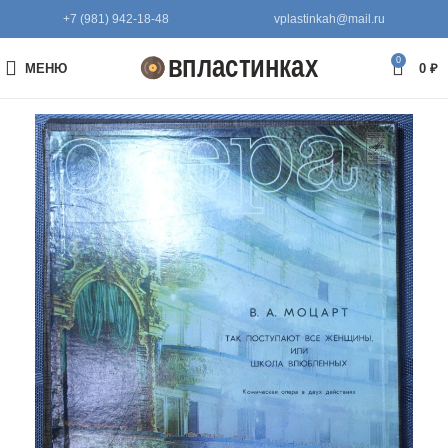
+7 (981) 942-18-48
vplastinkah@mail.ru
0
МЕНЮ
0
₽