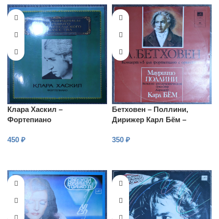
Клара Хаскил –
Бетховен – Поллини,
Фортепиано
Дирижер Карл Бём –
Концерт № 5 Для
450
₽
350
₽
фортепиано с оркестром
В КОРЗИНУ
В КОРЗИНУ