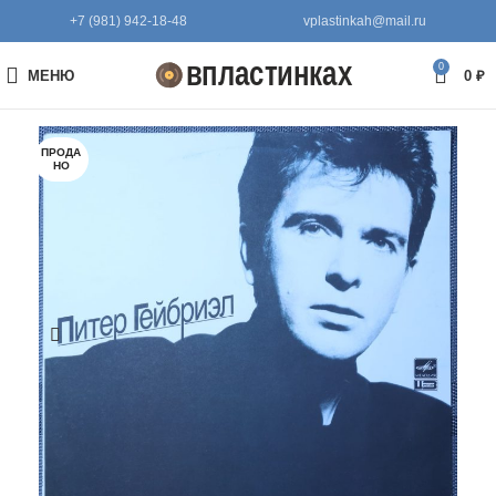
+7 (981) 942-18-48
vplastinkah@mail.ru
0
МЕНЮ
0
₽
ПРОДА
НО