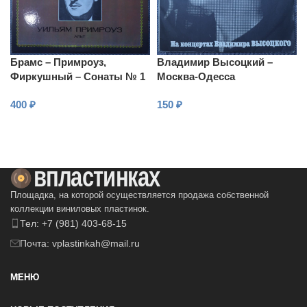
Брамс – Примроуз,
Владимир Высоцкий –
Фиркушный – Сонаты № 1
Москва-Одесса
и № 2 для альта и
400
₽
150
₽
фортепиано
В КОРЗИНУ
В КОРЗИНУ
Площадка, на которой осуществляется продажа собственной
коллекции виниловых пластинок.
Тел: +7 (981) 403-68-15
Почта: vplastinkah@mail.ru
МЕНЮ