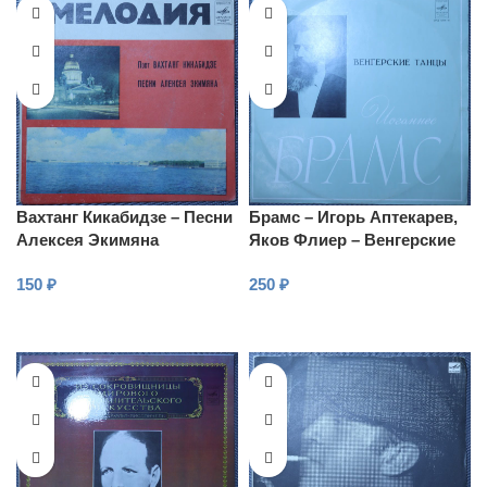
Вахтанг Кикабидзе – Песни
Брамс – Игорь Аптекарев,
Алексея Экимяна
Яков Флиер – Венгерские
танцы
150
₽
250
₽
В КОРЗИНУ
В КОРЗИНУ