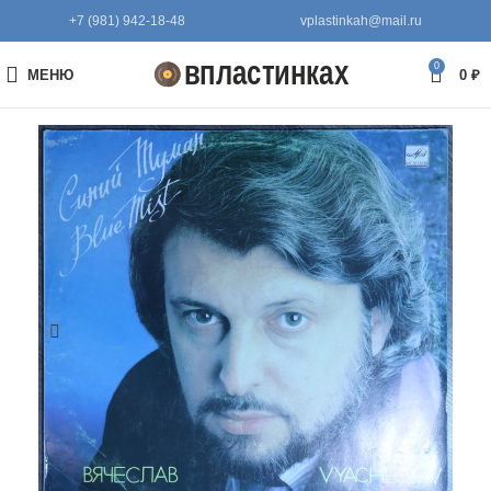
+7 (981) 942-18-48
vplastinkah@mail.ru
0
МЕНЮ
0
₽