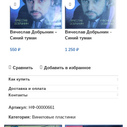
Вячеслав Добрынин –
Вячеслав Добрынин –
Вя
Синий туман
Синий туман
Си
550
₽
1 250
₽
65
В КОРЗИНУ
В КОРЗИНУ
В
Сравнить
Добавить в избранное
Как купить
Доставка и оплата
Контакты
Артикул:
НФ-00000661
Категория:
Виниловые пластинки