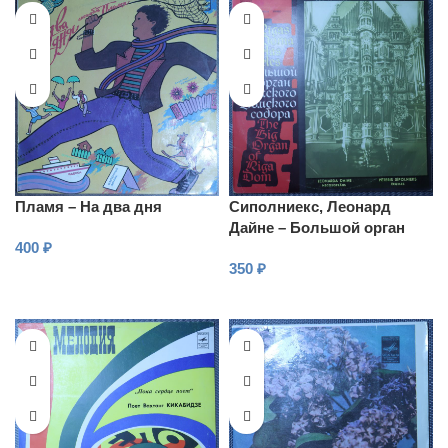
Пламя – На два дня
Сиполниекс, Леонард
Дайне – Большой орган
400
₽
Рижского Домского собора
350
₽
В КОРЗИНУ
В КОРЗИНУ