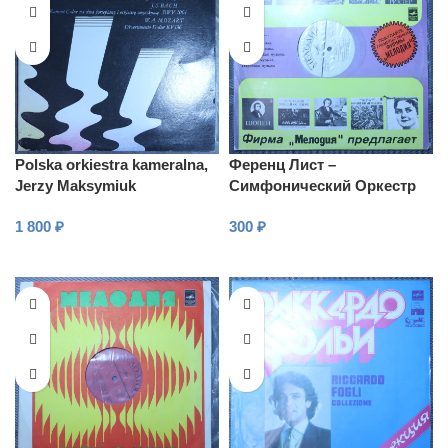
Polska orkiestra kameralna,
Ференц Лист –
Jerzy Maksymiuk
Симфонический Оркестр
Всесоюзного Радио
1 800
₽
300
₽
В КОРЗИНУ
В КОРЗИНУ