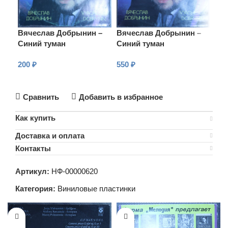
Вячеслав Добрынин –
Вячеслав Добрынин –
Вя
Синий туман
Синий туман
Си
200
₽
550
₽
1 2
В КОРЗИНУ
В КОРЗИНУ
В
Сравнить
Добавить в избранное
Как купить
Доставка и оплата
Контакты
Артикул:
НФ-00000620
Категория:
Виниловые пластинки