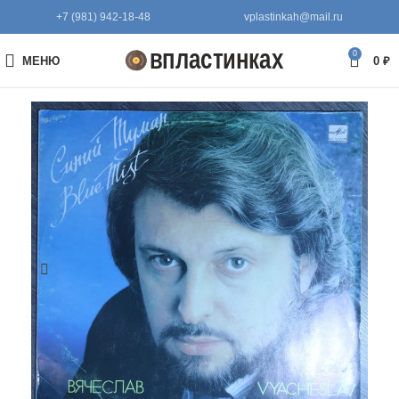
+7 (981) 942-18-48
vplastinkah@mail.ru
0
МЕНЮ
0
₽