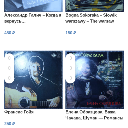
Александр Галич – Когда я
Bogna Sokorska – Słowik
вернусь…
warszawy – The warsaw
nightingale
450
₽
150
₽
В КОРЗИНУ
В КОРЗИНУ
Франсис Гойя
Елена Образцова, Важа
Чачава, Шуман — Романсы
250
₽