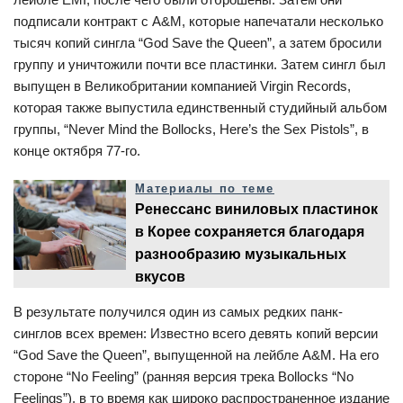
подписали контракт с A&M, которые напечатали несколько
тысяч копий сингла “God Save the Queen”, а затем бросили
группу и уничтожили почти все пластинки. Затем сингл был
выпущен в Великобритании компанией Virgin Records,
которая также выпустила единственный студийный альбом
группы, “Never Mind the Bollocks, Here’s the Sex Pistols”, в
конце октября 77-го.
Материалы по теме
Ренессанс виниловых пластинок
в Корее сохраняется благодаря
разнообразию музыкальных
вкусов
В результате получился один из самых редких панк-
синглов всех времен: Известно всего девять копий версии
“God Save the Queen”, выпущенной на лейбле A&M. На его
стороне “No Feeling” (ранняя версия трека Bollocks “No
Feelings”), в то время как широко распространенное издание