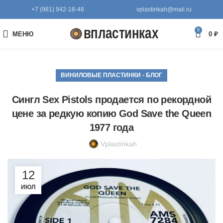
+7 (981) 942-18-48
vplastinkah@mail.ru
0
МЕНЮ
0
₽
ВИНИЛОВЫЕ ПЛАСТИНКИ - БЛОГ
Сингл Sex Pistols продается по рекордной
цене за редкую копию God Save the Queen
1977 года
Vplastinkah
12
ИЮЛ