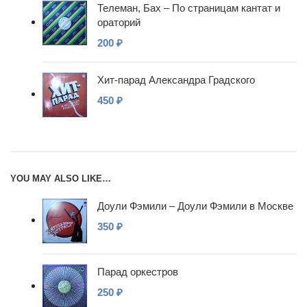
Телеман, Бах – По страницам кантат и
ораторий
200
₽
Хит-парад Александра Градского
450
₽
YOU MAY ALSO LIKE…
Доули Фэмили – Доули Фэмили в Москве
350
₽
Парад оркестров
250
₽