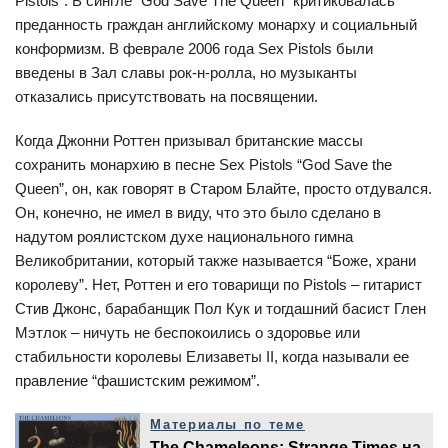
Pistols”. В сингле “God Save The Queen” критиковалась
преданность граждан английскому монарху и социальный
конформизм. В феврале 2006 года Sex Pistols были
введены в Зал славы рок-н-ролла, но музыканты
отказались присутствовать на посвящении.
Когда Джонни Роттен призывал британские массы
сохранить монархию в песне Sex Pistols “God Save the
Queen”, он, как говорят в Старом Блайте, просто отдувался.
Он, конечно, не имел в виду, что это было сделано в
надутом роялистском духе национального гимна
Великобритании, который также называется “Боже, храни
королеву”. Нет, Роттен и его товарищи по Pistols – гитарист
Стив Джонс, барабанщик Пол Кук и тогдашний басист Глен
Мэтлок – ничуть не беспокоились о здоровье или
стабильности королевы Елизаветы II, когда называли ее
правление “фашистским режимом”.
Материалы по теме
The Chameleons: Strange Times на