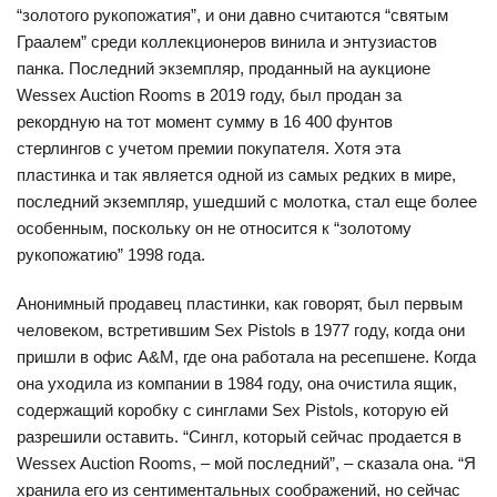
“золотого рукопожатия”, и они давно считаются “святым
Граалем” среди коллекционеров винила и энтузиастов
панка. Последний экземпляр, проданный на аукционе
Wessex Auction Rooms в 2019 году, был продан за
рекордную на тот момент сумму в 16 400 фунтов
стерлингов с учетом премии покупателя. Хотя эта
пластинка и так является одной из самых редких в мире,
последний экземпляр, ушедший с молотка, стал еще более
особенным, поскольку он не относится к “золотому
рукопожатию” 1998 года.
Анонимный продавец пластинки, как говорят, был первым
человеком, встретившим Sex Pistols в 1977 году, когда они
пришли в офис A&M, где она работала на ресепшене. Когда
она уходила из компании в 1984 году, она очистила ящик,
содержащий коробку с синглами Sex Pistols, которую ей
разрешили оставить. “Сингл, который сейчас продается в
Wessex Auction Rooms, – мой последний”, – сказала она. “Я
хранила его из сентиментальных соображений, но сейчас