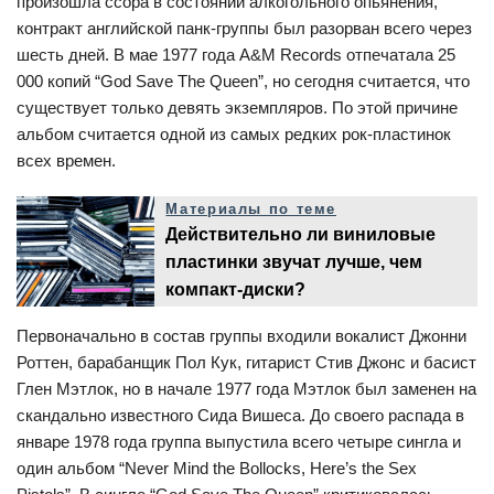
произошла ссора в состоянии алкогольного опьянения,
контракт английской панк-группы был разорван всего через
шесть дней. В мае 1977 года A&M Records отпечатала 25
000 копий “God Save The Queen”, но сегодня считается, что
существует только девять экземпляров. По этой причине
альбом считается одной из самых редких рок-пластинок
всех времен.
Материалы по теме
Действительно ли виниловые
пластинки звучат лучше, чем
компакт-диски?
Первоначально в состав группы входили вокалист Джонни
Роттен, барабанщик Пол Кук, гитарист Стив Джонс и басист
Глен Мэтлок, но в начале 1977 года Мэтлок был заменен на
скандально известного Сида Вишеса. До своего распада в
январе 1978 года группа выпустила всего четыре сингла и
один альбом “Never Mind the Bollocks, Here’s the Sex