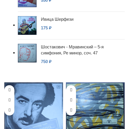
550
₽
Ивица Шерфези
175
₽
Шостакович - Мравинский – 5-я
симфония, Ре минор, соч. 47
750
₽