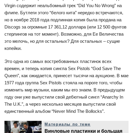
Virgin содержит неальбомный трек “Did You No Wrong” на
флипе. Бутлеги этого “белого кита” нередко встречаются,
но в ноябре 2018 года подлинная копия была продана на
Discogs за огромные 17 361,12 доллара (или 12 500 фунтов
стерлингов на тот момент). Возможно, для Ее Величества
это мелочь, но для остальных? Для остальных – сущие
копейки.
Это одна из самых востребованных пластинок всех
времен, и теперь копия сингла Sex Pistols “God Save The
Queen”, как ожидается, принесет тысячи на аукционе. В мае
1977 года группа Sex Pistols стояла на пороге того, чтобы
изменить мир музыки, каким мы его знаем. В предыдущем
году они уже выпустили свой дебютный сингл “Anarchy In
The U.K.”, а через несколько месяцев выпустили свой
единственный альбом “Never Mind The Bollocks”.
Материалы по теме
Винловые пластинки и большая