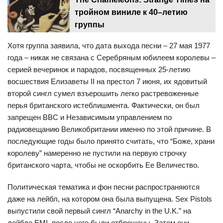
тройном виниле к 40–летию
группы
Хотя группа заявила, что дата выхода песни – 27 мая 1977
года – никак не связана с Серебряным юбилеем королевы –
серией вечеринок и парадов, посвященных 25-летию
восшествия Елизаветы II на престол 7 июня, их ядовитый
второй сингл сумел взъерошить легко растревоженные
перья британского истеблишмента. Фактически, он был
запрещен BBC и Независимым управлением по
радиовещанию Великобритании именно по этой причине. В
последующие годы было принято считать, что “Боже, храни
королеву” намеренно не пустили на первую строчку
британского чарта, чтобы не оскорбить Ее Величество.
Политическая тематика и фон песни распространяются
даже на лейбл, на котором она была выпущена. Sex Pistols
выпустили свой первый сингл “Anarchy in the U.K.” на
лейбле EMI, после чего были отброшены. Затем они