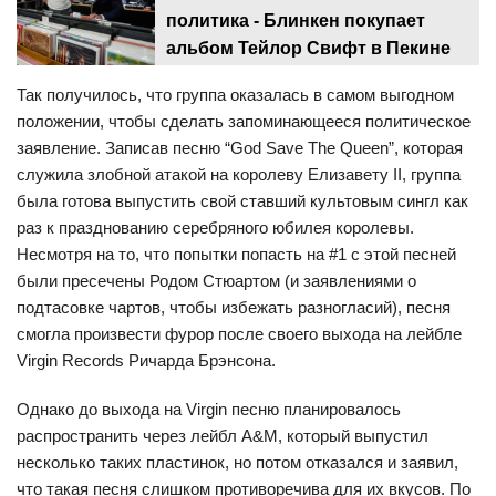
политика - Блинкен покупает
альбом Тейлор Свифт в Пекине
Так получилось, что группа оказалась в самом выгодном
положении, чтобы сделать запоминающееся политическое
заявление. Записав песню “God Save The Queen”, которая
служила злобной атакой на королеву Елизавету II, группа
была готова выпустить свой ставший культовым сингл как
раз к празднованию серебряного юбилея королевы.
Несмотря на то, что попытки попасть на #1 с этой песней
были пресечены Родом Стюартом (и заявлениями о
подтасовке чартов, чтобы избежать разногласий), песня
смогла произвести фурор после своего выхода на лейбле
Virgin Records Ричарда Брэнсона.
Однако до выхода на Virgin песню планировалось
распространить через лейбл A&M, который выпустил
несколько таких пластинок, но потом отказался и заявил,
что такая песня слишком противоречива для их вкусов. По