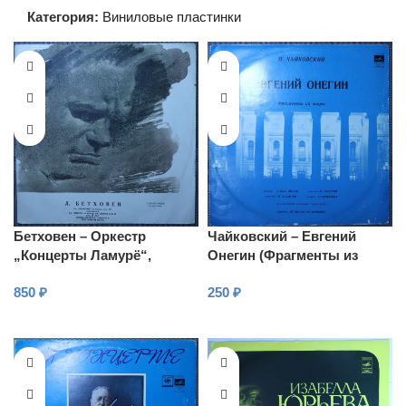
Категория:
Виниловые пластинки
Бетховен – Оркестр
Чайковский – Евгений
„Концерты Ламурё“,
Онегин (Фрагменты из
Маркевич – 9-я симфония
оперы)
850
₽
250
₽
Ре минор соч. 125
В КОРЗИНУ
В КОРЗИНУ