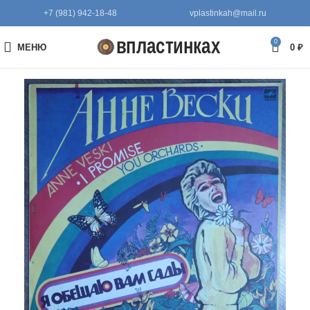
+7 (981) 942-18-48
vplastinkah@mail.ru
0
МЕНЮ
0
₽