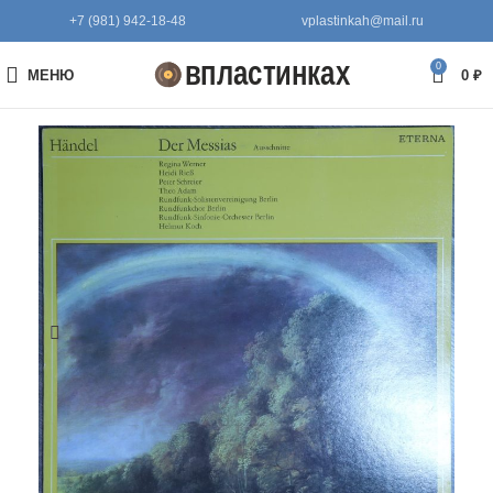
+7 (981) 942-18-48
vplastinkah@mail.ru
0
МЕНЮ
0
₽