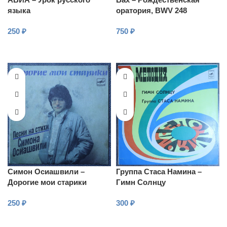
языка
оратория, BWV 248
250
₽
750
₽
В КОРЗИНУ
В КОРЗИНУ
Симон Осиашвили –
Группа Стаса Намина –
Дорогие мои старики
Гимн Солнцу
250
₽
300
₽
В КОРЗИНУ
В КОРЗИНУ