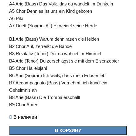
A4 Arie (Bass) Das Volk, das da wandelt im Dunkeln
A5 Chor Denn es ist uns ein Kind geboren
A6 Pifa
A7 Duett (Sopran, Alt) Er weidet seine Herde
B1 Arie (Bass) Warum denn rasen die Heiden
B2 Chor Auf, zerreißt die Bande
B3 Rezitativ (Tenor) Der da wohnet im Himmel
B4 Arie (Tenor) Du zerschlägst sie mit dem Eisenzepter
B5 Chor Hallelujah!
B6 Arie (Sopran) Ich weiß, dass mein Erlöser lebt
B7 Accompagnato (Bass) Vernehmt, ich künd’ ein
Geheimnis an
B8 Arie (Bass) Die Tromba erschallt
B9 Chor Amen
В наличии
В КОРЗИНУ